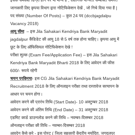
इसके समकक्ष डिग्री होने पर भी मान्य है , शेक्षणिक योग्यता सम्बंधित समस्त
जानकारी लिए कृपया विभाग द्वारा नोटिफिकेशन देखें , जो निचे दिया गया है |
पद संख्या (Number Of Posts) – कुल 24 पद (dccbjagdalpu
Vacancy 2018)
आयु सीमा
– इस Jila Sahakari Kendriya Bank Maryadit
jagdalpur कैंडिडेट की आयु 18 से 5 वर्ष तक होना चाहिए। कृपया आयु में
छूट के लिए ऑफिसियल नोटिफिकेशन देखे !
परीक्षा शुल्क (Exam Fee/Application Fee) – इस Jila Sahakari
Kendriya Bank Maryadit Bharti 2018 के लिए आवेदन की फीस
600/- रूपये रहेगी
चयन प्रक्रिया
- इस CG Jila Sahakari Kendriya Bank Maryadit
Recruitment 2018 के लिए ऑनलाइन परीक्षा तथा दस्तावेज सत्यापन के
आधार पर चयन होगा।
आवेदन करने की प्रारंभ तिथि (Start Date)- 10 अक्टुम्बर 2018
आवेदन करने की अंतिम तिथि (End Date) – 31 अक्टुम्बर 2018
एडमिट कार्ड डाउनलोड करने की तिथि – नवम्बर-दिसम्बर 2018
ऑनलाइन परीक्षा की तिथि – नवम्बर-दिसम्बर 2018
आवदेन कैसे करे - इस पोस्ट ( जिला सहकारी केंद्रीय मर्यादित, जगदलपुर