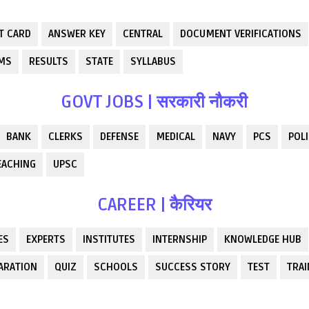
T CARD
ANSWER KEY
CENTRAL
DOCUMENT VERIFICATIONS
RMS
RESULTS
STATE
SYLLABUS
GOVT JOBS | सरकारी नौकरी
BANK
CLERKS
DEFENSE
MEDICAL
NAVY
PCS
POLI
EACHING
UPSC
CAREER | कैरियर
ES
EXPERTS
INSTITUTES
INTERNSHIP
KNOWLEDGE HUB
ARATION
QUIZ
SCHOOLS
SUCCESS STORY
TEST
TRAI