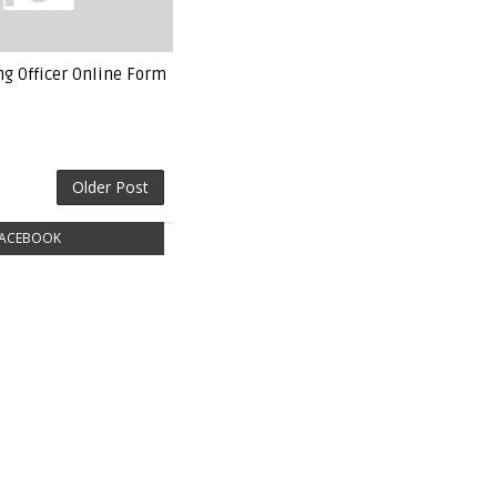
g Officer Online Form
Older Post
ACEBOOK