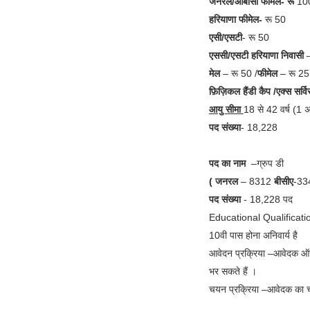
जनरल/ओबीसी फीमेल- रू
10
हरियाणा फीमेल-
रू 50
एसी/एसटी
- रू 50
एससी/एसटी हरियाणा निवासी
मेल
– रू 50 /
फीमेल
– रू 25
फ़िज़िकल हैंडी कैप /एक्स सर्व
आयु सीमा
18 से 42 वर्ष (1
पद संख्या
- 18,228
पद का नाम
–ग्रुप डी
( जनरल
– 8312
बीसीए
-3
पद संख्या
- 18,228 पद
Educational Qualificati
10वी पास होना अनिवार्य है
आवेदन प्रक्रिया –आवेदक ऑन
भर सकते हैं ।
चयन प्रक्रिया –आवेदक का 