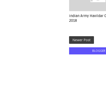
indian Army Havildar 
2018
Newer Post
BLOGGER