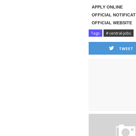
APPLY ONL
OFFICIAL NOTIFIC
OFFICIAL WEB
Tags
# central-jobs
TWEET