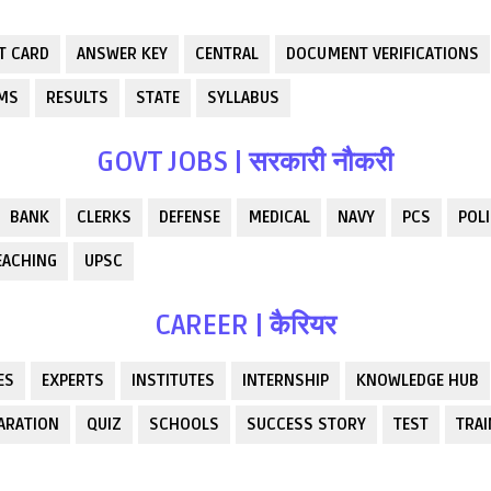
T CARD
ANSWER KEY
CENTRAL
DOCUMENT VERIFICATIONS
RMS
RESULTS
STATE
SYLLABUS
GOVT JOBS | सरकारी नौकरी
BANK
CLERKS
DEFENSE
MEDICAL
NAVY
PCS
POLI
EACHING
UPSC
CAREER | कैरियर
ES
EXPERTS
INSTITUTES
INTERNSHIP
KNOWLEDGE HUB
ARATION
QUIZ
SCHOOLS
SUCCESS STORY
TEST
TRAI