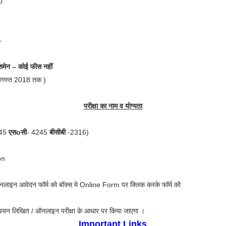
0
–
िसमेन – कोई फीस नहीं
 अगस्त 2018 तक )
परीक्षा का नाम व योग्यता
345
एसoसी
- 4245
बीसीबी
-2316)
on
लाइन आवेदन फॉर्म को बॉक्स मे Online Form पर क्लिक करके फॉर्म को
चयन लिखित / ऑनलाइन परीक्षा के आधार पर किया जाएगा ।
Important Links