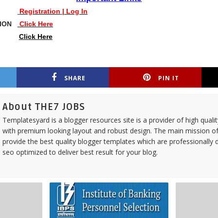
INE
Registration
|
Log In
ATION
Click Here
SITE
Click Here
SHARE
PIN IT
About THE7 JOBS
Templatesyard is a blogger resources site is a provider of high quali
with premium looking layout and robust design. The main mission of
provide the best quality blogger templates which are professionally 
seo optimized to deliver best result for your blog.