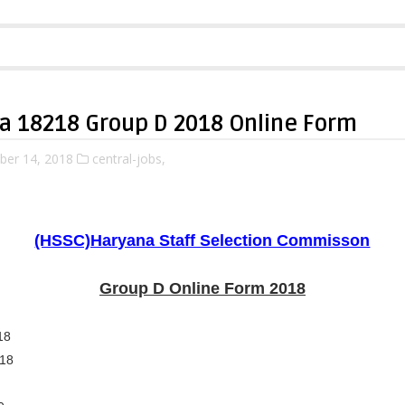
a 18218 Group D 2018 Online Form
ber 14, 2018
central-jobs,
(HSSC)Haryana Staff Selection Commisson
Group D Online Form 2018
18
018