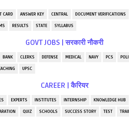
T CARD
ANSWER KEY
CENTRAL
DOCUMENT VERIFICATIONS
RMS
RESULTS
STATE
SYLLABUS
GOVT JOBS | सरकारी नौकरी
BANK
CLERKS
DEFENSE
MEDICAL
NAVY
PCS
POLI
EACHING
UPSC
CAREER | कैरियर
ES
EXPERTS
INSTITUTES
INTERNSHIP
KNOWLEDGE HUB
ARATION
QUIZ
SCHOOLS
SUCCESS STORY
TEST
TRAI