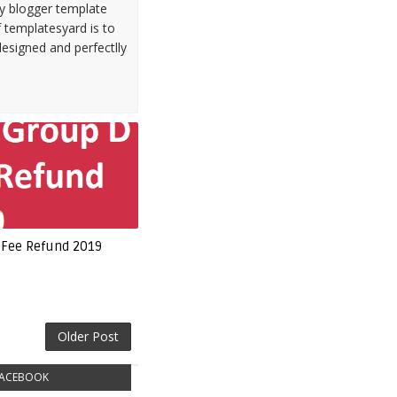
ty blogger template
 templatesyard is to
designed and perfectlly
 Fee Refund 2019
Older Post
ACEBOOK