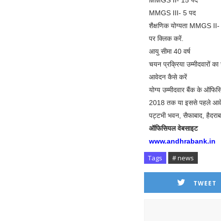
MMGS II- 15 पद
MMGS III- 5 पद
शैक्षणिक योग्यता MMGS II- कि
पर क्लिक करें.
आयु सीमा 40 वर्ष
चयन प्रक्रिया उम्मीदवारों का
आवेदन कैसे करें
योग्य उम्मीदवार बैंक के 
2018 तक या इससे पहले आवेदन
पट्टभी भवन, सैफाबाद, हैदरा
ऑफिसियल वेबसाइट
www.andhrabank.in
Tags
# news
TWEET