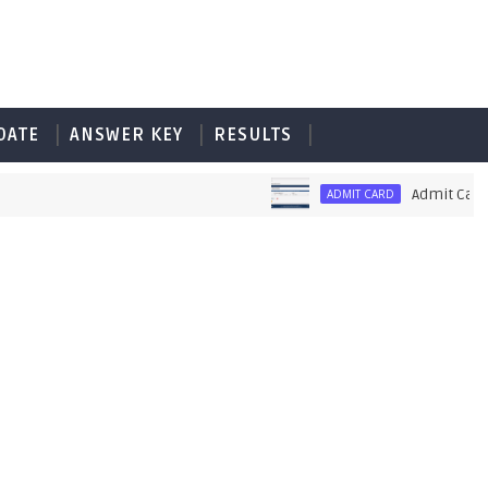
DATE
ANSWER KEY
RESULTS
Admit Card of 
ADMIT CARD