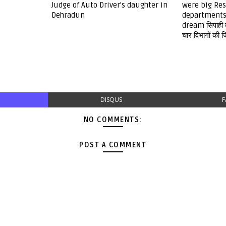
Judge of Auto Driver's daughter in
were big Res
Dehradun
departments
dream सिपाही त
चार विभागों की ज
DISQUS
F
NO COMMENTS:
POST A COMMENT