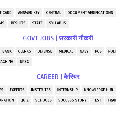
T CARD
ANSWER KEY
CENTRAL
DOCUMENT VERIFICATIONS
RMS
RESULTS
STATE
SYLLABUS
GOVT JOBS | सरकारी नौकरी
BANK
CLERKS
DEFENSE
MEDICAL
NAVY
PCS
POLI
EACHING
UPSC
CAREER | कैरियर
ES
EXPERTS
INSTITUTES
INTERNSHIP
KNOWLEDGE HUB
ARATION
QUIZ
SCHOOLS
SUCCESS STORY
TEST
TRAI