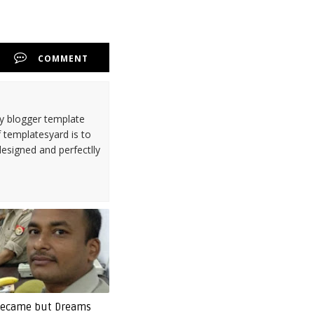
COMMENT
ty blogger template
 templatesyard is to
designed and perfectlly
 became but Dreams