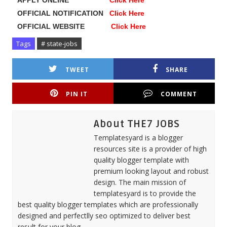
APPLY ONLINE
Click Here
OFFICIAL NOTIFICATION
Click Here
OFFICIAL WEBSITE
Click Here
Tags
# state-jobs
TWEET
SHARE
PIN IT
COMMENT
About THE7 JOBS
Templatesyard is a blogger
resources site is a provider of high
quality blogger template with
premium looking layout and robust
design. The main mission of
templatesyard is to provide the
best quality blogger templates which are professionally
designed and perfectlly seo optimized to deliver best
result for your blog.