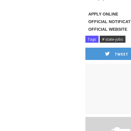
APPLY ONL
OFFICIAL NOTIFIC
OFFICIAL WEB
Tags
# state-jobs
TWEET