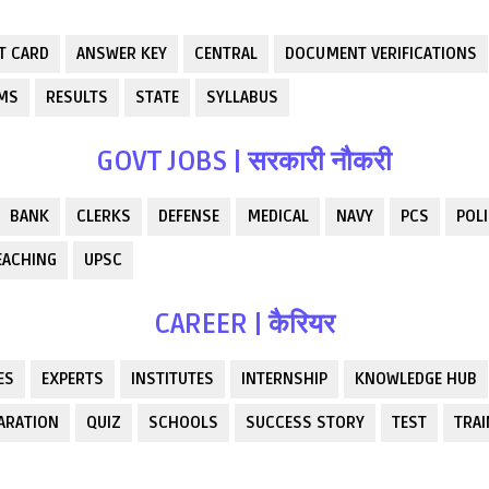
T CARD
ANSWER KEY
CENTRAL
DOCUMENT VERIFICATIONS
RMS
RESULTS
STATE
SYLLABUS
GOVT JOBS | सरकारी नौकरी
BANK
CLERKS
DEFENSE
MEDICAL
NAVY
PCS
POLI
EACHING
UPSC
CAREER | कैरियर
ES
EXPERTS
INSTITUTES
INTERNSHIP
KNOWLEDGE HUB
ARATION
QUIZ
SCHOOLS
SUCCESS STORY
TEST
TRAI