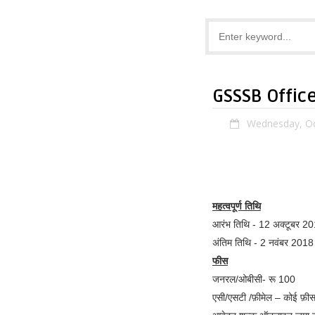
GSSSB Office
Wednesday, Oc
महत्वपूर्ण तिथि
आरंभ तिथि - 12 अक्टूबर 2
अंतिम तिथि - 2 नवंबर 2018
फीस
जनरल/ओबीसी- रू 100
एसी/एसटी /फ़ीमेल – कोई फ़ीस