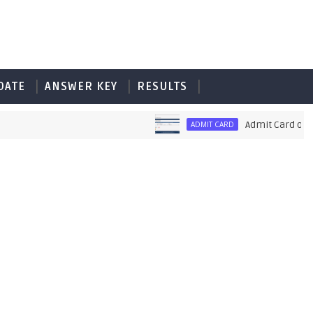
DATE
ANSWER KEY
RESULTS
Admit Card of PET 
ADMIT CARD