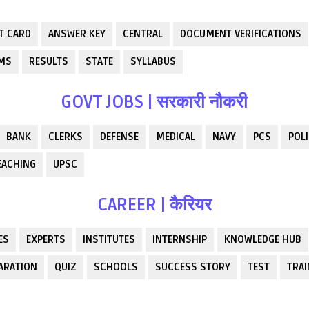
T CARD
ANSWER KEY
CENTRAL
DOCUMENT VERIFICATIONS
RMS
RESULTS
STATE
SYLLABUS
GOVT JOBS | सरकारी नौकरी
BANK
CLERKS
DEFENSE
MEDICAL
NAVY
PCS
POLI
EACHING
UPSC
CAREER | कैरियर
ES
EXPERTS
INSTITUTES
INTERNSHIP
KNOWLEDGE HUB
ARATION
QUIZ
SCHOOLS
SUCCESS STORY
TEST
TRAI