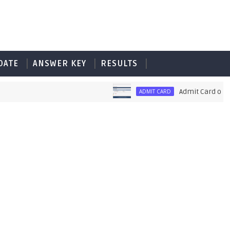
DATE
ANSWER KEY
RESULTS
Admit Card of PET
ADMIT CARD