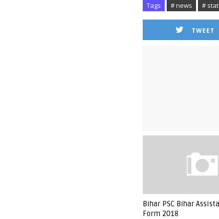
Tags
# news
# sta
TWEET
Bihar PSC Bihar Assist
Form 2018