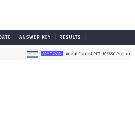
DATE
ANSWER KEY
RESULTS
Admit Card of PET UPSSSC Preliminary Ex
ADMIT CARD