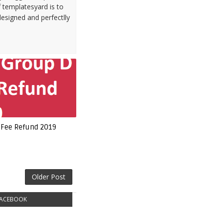
 templatesyard is to
designed and perfectlly
 Fee Refund 2019
Older Post
ACEBOOK