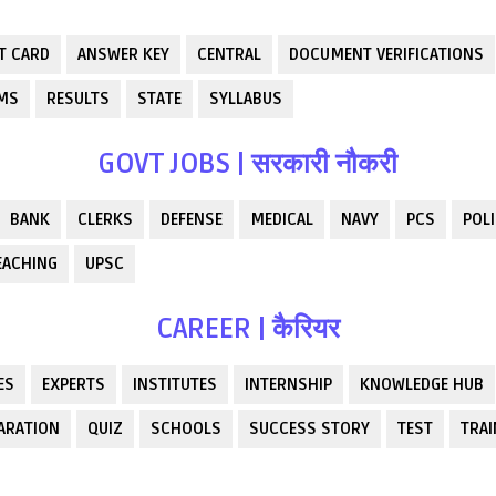
T CARD
ANSWER KEY
CENTRAL
DOCUMENT VERIFICATIONS
RMS
RESULTS
STATE
SYLLABUS
GOVT JOBS | सरकारी नौकरी
BANK
CLERKS
DEFENSE
MEDICAL
NAVY
PCS
POLI
EACHING
UPSC
CAREER | कैरियर
ES
EXPERTS
INSTITUTES
INTERNSHIP
KNOWLEDGE HUB
ARATION
QUIZ
SCHOOLS
SUCCESS STORY
TEST
TRAI