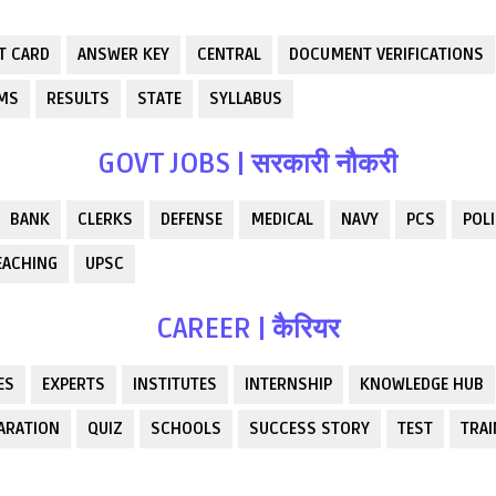
T CARD
ANSWER KEY
CENTRAL
DOCUMENT VERIFICATIONS
RMS
RESULTS
STATE
SYLLABUS
GOVT JOBS | सरकारी नौकरी
BANK
CLERKS
DEFENSE
MEDICAL
NAVY
PCS
POLI
EACHING
UPSC
CAREER | कैरियर
ES
EXPERTS
INSTITUTES
INTERNSHIP
KNOWLEDGE HUB
ARATION
QUIZ
SCHOOLS
SUCCESS STORY
TEST
TRAI