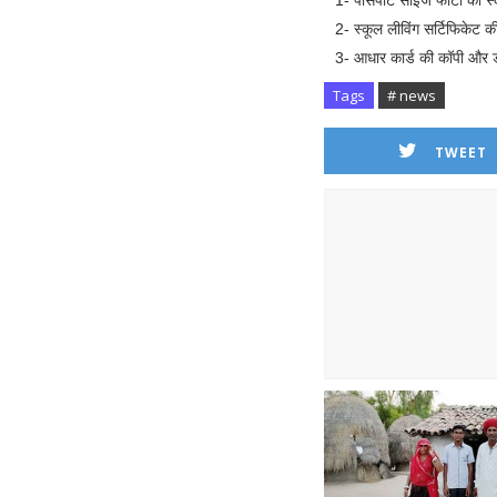
1- पासपोर्ट साइज फोटो की स्क
2- स्कूल लीविंग सर्टिफिकेट 
3- आधार कार्ड की कॉपी और डाक
Tags
# news
TWEET